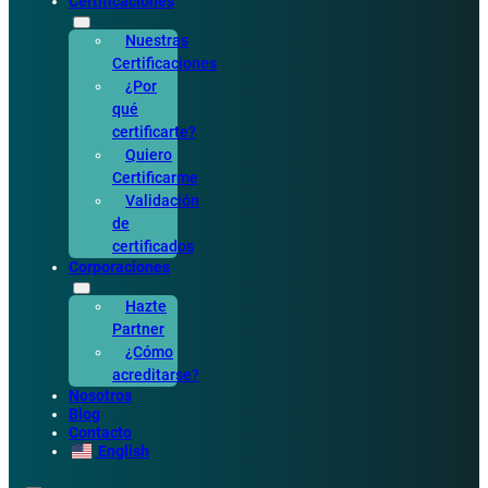
Certificaciones
Nuestras
Certificaciones
¿Por
qué
certificarte?
Quiero
Certificarme
Validación
de
certificados
Corporaciones
Hazte
Partner
¿Cómo
acreditarse?
Nosotros
Blog
Contacto
English