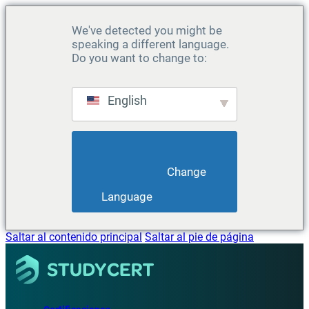
We've detected you might be
speaking a different language.
Do you want to change to:
English
                        Change 
Language                    
Saltar al contenido principal
Saltar al pie de página